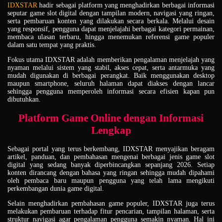
IDXSTAR
hadir sebagai platform yang menghadirkan berbagai informasi
seputar game slot digital dengan tampilan modern, navigasi yang ringan,
serta pembaruan konten yang dilakukan secara berkala. Melalui desain
yang responsif, pengguna dapat menjelajahi berbagai kategori permainan,
membaca ulasan terbaru, hingga menemukan referensi game populer
dalam satu tempat yang praktis.
Fokus utama IDXSTAR adalah memberikan pengalaman menjelajah yang
nyaman melalui sistem yang stabil, akses cepat, serta antarmuka yang
mudah digunakan di berbagai perangkat. Baik menggunakan desktop
maupun smartphone, seluruh halaman dapat diakses dengan lancar
sehingga pengguna memperoleh informasi secara efisien kapan pun
dibutuhkan.
Platform Game Online dengan Informasi
Lengkap
Sebagai portal yang terus berkembang, IDXSTAR menyajikan beragam
artikel, panduan, dan pembahasan mengenai berbagai jenis game slot
digital yang sedang banyak diperbincangkan sepanjang 2026. Setiap
konten dirancang dengan bahasa yang ringan sehingga mudah dipahami
oleh pembaca baru maupun pengguna yang telah lama mengikuti
perkembangan dunia game digital.
Selain menghadirkan pembahasan game populer, IDXSTAR juga terus
melakukan pembaruan terhadap fitur pencarian, tampilan halaman, serta
struktur navigasi agar pengalaman pengguna semakin nyaman. Hal ini