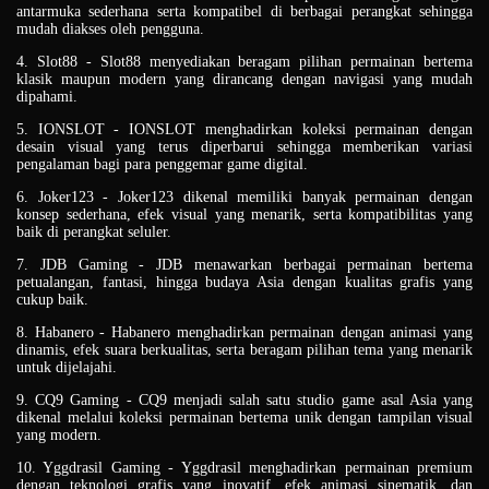
antarmuka sederhana serta kompatibel di berbagai perangkat sehingga
mudah diakses oleh pengguna.
4. Slot88 - Slot88 menyediakan beragam pilihan permainan bertema
klasik maupun modern yang dirancang dengan navigasi yang mudah
dipahami.
5. IONSLOT - IONSLOT menghadirkan koleksi permainan dengan
desain visual yang terus diperbarui sehingga memberikan variasi
pengalaman bagi para penggemar game digital.
6. Joker123 - Joker123 dikenal memiliki banyak permainan dengan
konsep sederhana, efek visual yang menarik, serta kompatibilitas yang
baik di perangkat seluler.
7. JDB Gaming - JDB menawarkan berbagai permainan bertema
petualangan, fantasi, hingga budaya Asia dengan kualitas grafis yang
cukup baik.
8. Habanero - Habanero menghadirkan permainan dengan animasi yang
dinamis, efek suara berkualitas, serta beragam pilihan tema yang menarik
untuk dijelajahi.
9. CQ9 Gaming - CQ9 menjadi salah satu studio game asal Asia yang
dikenal melalui koleksi permainan bertema unik dengan tampilan visual
yang modern.
10. Yggdrasil Gaming - Yggdrasil menghadirkan permainan premium
dengan teknologi grafis yang inovatif, efek animasi sinematik, dan