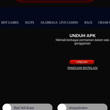
HOT GAMES
SLOTS
OLAHRAGA
LIVE CASINO
RACE
CRASH 
UNDUH APK
Nikmati berbagai permainan dalam satu
genggaman
UNDUH
PANDUAN INSTALASI
Hub WA Kami
idxstarslotbot