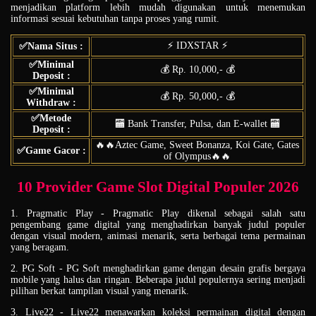
menjadikan platform lebih mudah digunakan untuk menemukan
informasi sesuai kebutuhan tanpa proses yang rumit.
⚡ IDXSTAR ⚡
✅Nama Situs :
✅Minimal
💰 Rp. 10,000,- 💰
Deposit :
✅Minimal
💰 Rp. 50,000,- 💰
Withdraw :
✅Metode
🏧 Bank Transfer, Pulsa, dan E-wallet 🏧
Deposit :
🔥🔥Aztec Game, Sweet Bonanza, Koi Gate, Gates
✅Game Gacor :
of Olympus🔥🔥
10 Provider Game Slot Digital Populer 2026
1. Pragmatic Play - Pragmatic Play dikenal sebagai salah satu
pengembang game digital yang menghadirkan banyak judul populer
dengan visual modern, animasi menarik, serta berbagai tema permainan
yang beragam.
2. PG Soft - PG Soft menghadirkan game dengan desain grafis bergaya
mobile yang halus dan ringan. Beberapa judul populernya sering menjadi
pilihan berkat tampilan visual yang menarik.
3. Live22 - Live22 menawarkan koleksi permainan digital dengan