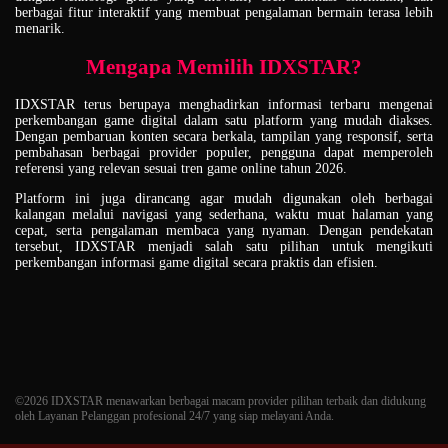
berbagai fitur interaktif yang membuat pengalaman bermain terasa lebih
menarik.
Mengapa Memilih IDXSTAR?
IDXSTAR terus berupaya menghadirkan informasi terbaru mengenai
perkembangan game digital dalam satu platform yang mudah diakses.
Dengan pembaruan konten secara berkala, tampilan yang responsif, serta
pembahasan berbagai provider populer, pengguna dapat memperoleh
referensi yang relevan sesuai tren game online tahun 2026.
Platform ini juga dirancang agar mudah digunakan oleh berbagai
kalangan melalui navigasi yang sederhana, waktu muat halaman yang
cepat, serta pengalaman membaca yang nyaman. Dengan pendekatan
tersebut, IDXSTAR menjadi salah satu pilihan untuk mengikuti
perkembangan informasi game digital secara praktis dan efisien.
©2026 IDXSTAR menawarkan berbagai macam provider pilihan terbaik dan didukung
oleh Layanan Pelanggan profesional 24/7 yang siap melayani Anda.