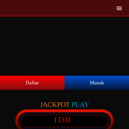
Daftar
Masuk
JACKPOT
PLAY
IDR