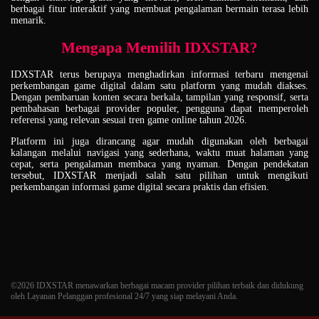
berbagai fitur interaktif yang membuat pengalaman bermain terasa lebih
menarik.
Mengapa Memilih IDXSTAR?
IDXSTAR terus berupaya menghadirkan informasi terbaru mengenai
perkembangan game digital dalam satu platform yang mudah diakses.
Dengan pembaruan konten secara berkala, tampilan yang responsif, serta
pembahasan berbagai provider populer, pengguna dapat memperoleh
referensi yang relevan sesuai tren game online tahun 2026.
Platform ini juga dirancang agar mudah digunakan oleh berbagai
kalangan melalui navigasi yang sederhana, waktu muat halaman yang
cepat, serta pengalaman membaca yang nyaman. Dengan pendekatan
tersebut, IDXSTAR menjadi salah satu pilihan untuk mengikuti
perkembangan informasi game digital secara praktis dan efisien.
©2026 IDXSTAR menawarkan berbagai macam provider pilihan terbaik dan didukung
oleh Layanan Pelanggan profesional 24/7 yang siap melayani Anda.