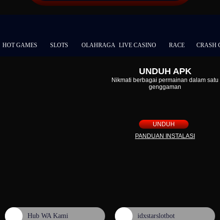
HOT GAMES
SLOTS
OLAHRAGA
LIVE CASINO
RACE
CRASH 
UNDUH APK
Nikmati berbagai permainan dalam satu
genggaman
UNDUH
PANDUAN INSTALASI
Hub WA Kami
idxstarslotbot