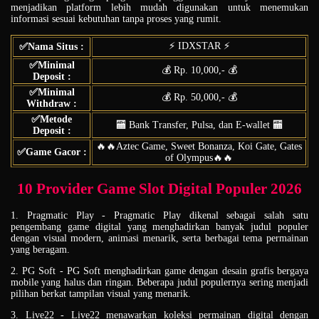
menjadikan platform lebih mudah digunakan untuk menemukan
informasi sesuai kebutuhan tanpa proses yang rumit.
⚡ IDXSTAR ⚡
✅Nama Situs :
✅Minimal
💰 Rp. 10,000,- 💰
Deposit :
✅Minimal
💰 Rp. 50,000,- 💰
Withdraw :
✅Metode
🏧 Bank Transfer, Pulsa, dan E-wallet 🏧
Deposit :
🔥🔥Aztec Game, Sweet Bonanza, Koi Gate, Gates
✅Game Gacor :
of Olympus🔥🔥
10 Provider Game Slot Digital Populer 2026
1. Pragmatic Play - Pragmatic Play dikenal sebagai salah satu
pengembang game digital yang menghadirkan banyak judul populer
dengan visual modern, animasi menarik, serta berbagai tema permainan
yang beragam.
2. PG Soft - PG Soft menghadirkan game dengan desain grafis bergaya
mobile yang halus dan ringan. Beberapa judul populernya sering menjadi
pilihan berkat tampilan visual yang menarik.
3. Live22 - Live22 menawarkan koleksi permainan digital dengan