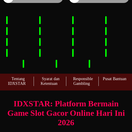
Tentang
Syarat dan
Responsible
Pusat Bantuan
IDXSTAR
Ketentuan
Gambling
IDXSTAR: Platform Bermain
Game Slot Gacor Online Hari Ini
2026