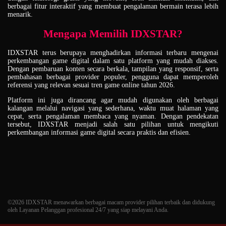
berbagai fitur interaktif yang membuat pengalaman bermain terasa lebih
menarik.
Mengapa Memilih IDXSTAR?
IDXSTAR terus berupaya menghadirkan informasi terbaru mengenai
perkembangan game digital dalam satu platform yang mudah diakses.
Dengan pembaruan konten secara berkala, tampilan yang responsif, serta
pembahasan berbagai provider populer, pengguna dapat memperoleh
referensi yang relevan sesuai tren game online tahun 2026.
Platform ini juga dirancang agar mudah digunakan oleh berbagai
kalangan melalui navigasi yang sederhana, waktu muat halaman yang
cepat, serta pengalaman membaca yang nyaman. Dengan pendekatan
tersebut, IDXSTAR menjadi salah satu pilihan untuk mengikuti
perkembangan informasi game digital secara praktis dan efisien.
©2026 IDXSTAR menawarkan berbagai macam provider pilihan terbaik dan didukung
oleh Layanan Pelanggan profesional 24/7 yang siap melayani Anda.