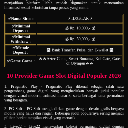
menjadikan platform lebih mudah digunakan untuk menemukan
informasi sesuai kebutuhan tanpa proses yang rumit.
⚡ IDXSTAR ⚡
✅Nama Situs :
✅Minimal
💰 Rp. 10,000,- 💰
Deposit :
✅Minimal
💰 Rp. 50,000,- 💰
Withdraw :
✅Metode
🏧 Bank Transfer, Pulsa, dan E-wallet 🏧
Deposit :
🔥🔥Aztec Game, Sweet Bonanza, Koi Gate, Gates
✅Game Gacor :
of Olympus🔥🔥
10 Provider Game Slot Digital Populer 2026
1. Pragmatic Play - Pragmatic Play dikenal sebagai salah satu
pengembang game digital yang menghadirkan banyak judul populer
dengan visual modern, animasi menarik, serta berbagai tema permainan
yang beragam.
2. PG Soft - PG Soft menghadirkan game dengan desain grafis bergaya
mobile yang halus dan ringan. Beberapa judul populernya sering menjadi
pilihan berkat tampilan visual yang menarik.
3. Live22 - Live22 menawarkan koleksi permainan digital dengan