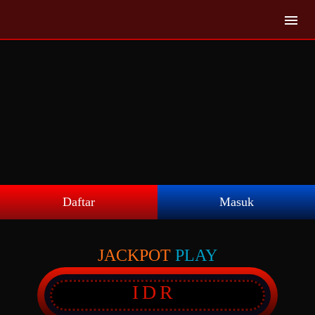
Daftar
Masuk
JACKPOT
PLAY
IDR