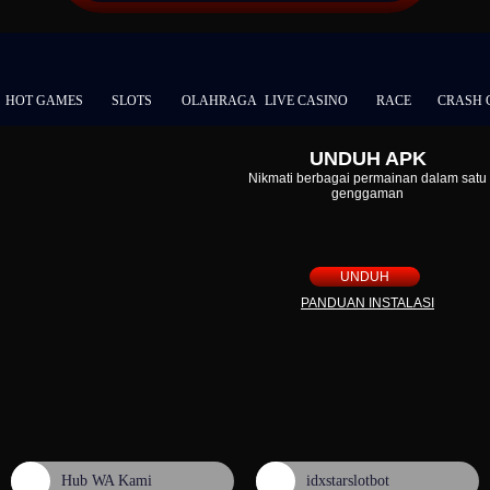
HOT GAMES
SLOTS
OLAHRAGA
LIVE CASINO
RACE
CRASH 
UNDUH APK
Nikmati berbagai permainan dalam satu
genggaman
UNDUH
PANDUAN INSTALASI
Hub WA Kami
idxstarslotbot