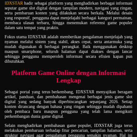
IDXSTAR
hadir sebagai platform yang menghadirkan berbagai informasi
seputar game slot digital dengan tampilan modern, navigasi yang ringan,
serta pembaruan konten yang dilakukan secara berkala. Melalui desain
yang responsif, pengguna dapat menjelajahi berbagai kategori permainan,
membaca ulasan terbaru, hingga menemukan referensi game populer
dalam satu tempat yang praktis.
Fokus utama IDXSTAR adalah memberikan pengalaman menjelajah yang
nyaman melalui sistem yang stabil, akses cepat, serta antarmuka yang
mudah digunakan di berbagai perangkat. Baik menggunakan desktop
maupun smartphone, seluruh halaman dapat diakses dengan lancar
sehingga pengguna memperoleh informasi secara efisien kapan pun
dibutuhkan.
Platform Game Online dengan Informasi
Lengkap
Sebagai portal yang terus berkembang, IDXSTAR menyajikan beragam
artikel, panduan, dan pembahasan mengenai berbagai jenis game slot
digital yang sedang banyak diperbincangkan sepanjang 2026. Setiap
konten dirancang dengan bahasa yang ringan sehingga mudah dipahami
oleh pembaca baru maupun pengguna yang telah lama mengikuti
perkembangan dunia game digital.
Selain menghadirkan pembahasan game populer, IDXSTAR juga terus
melakukan pembaruan terhadap fitur pencarian, tampilan halaman, serta
struktur navigasi agar pengalaman pengguna semakin nyaman. Hal ini