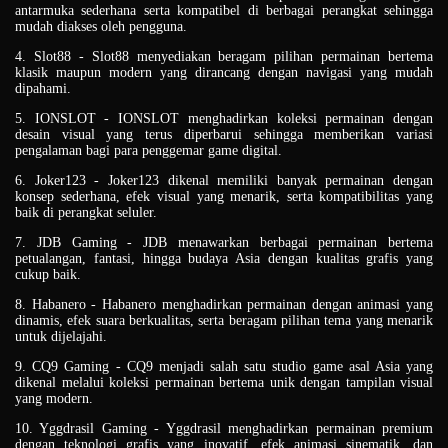
antarmuka sederhana serta kompatibel di berbagai perangkat sehingga
mudah diakses oleh pengguna.
4. Slot88 - Slot88 menyediakan beragam pilihan permainan bertema
klasik maupun modern yang dirancang dengan navigasi yang mudah
dipahami.
5. IONSLOT - IONSLOT menghadirkan koleksi permainan dengan
desain visual yang terus diperbarui sehingga memberikan variasi
pengalaman bagi para penggemar game digital.
6. Joker123 - Joker123 dikenal memiliki banyak permainan dengan
konsep sederhana, efek visual yang menarik, serta kompatibilitas yang
baik di perangkat seluler.
7. JDB Gaming - JDB menawarkan berbagai permainan bertema
petualangan, fantasi, hingga budaya Asia dengan kualitas grafis yang
cukup baik.
8. Habanero - Habanero menghadirkan permainan dengan animasi yang
dinamis, efek suara berkualitas, serta beragam pilihan tema yang menarik
untuk dijelajahi.
9. CQ9 Gaming - CQ9 menjadi salah satu studio game asal Asia yang
dikenal melalui koleksi permainan bertema unik dengan tampilan visual
yang modern.
10. Yggdrasil Gaming - Yggdrasil menghadirkan permainan premium
dengan teknologi grafis yang inovatif, efek animasi sinematik, dan