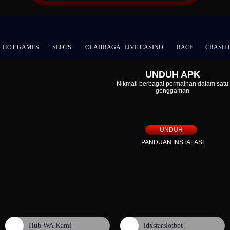
HOT GAMES
SLOTS
OLAHRAGA
LIVE CASINO
RACE
CRASH 
UNDUH APK
Nikmati berbagai permainan dalam satu
genggaman
UNDUH
PANDUAN INSTALASI
Hub WA Kami
idxstarslotbot