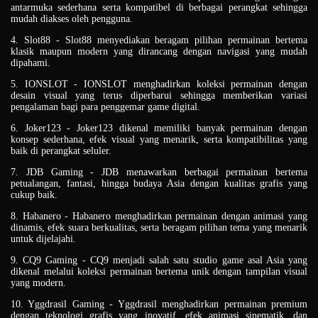
antarmuka sederhana serta kompatibel di berbagai perangkat sehingga
mudah diakses oleh pengguna.
4. Slot88 - Slot88 menyediakan beragam pilihan permainan bertema
klasik maupun modern yang dirancang dengan navigasi yang mudah
dipahami.
5. IONSLOT - IONSLOT menghadirkan koleksi permainan dengan
desain visual yang terus diperbarui sehingga memberikan variasi
pengalaman bagi para penggemar game digital.
6. Joker123 - Joker123 dikenal memiliki banyak permainan dengan
konsep sederhana, efek visual yang menarik, serta kompatibilitas yang
baik di perangkat seluler.
7. JDB Gaming - JDB menawarkan berbagai permainan bertema
petualangan, fantasi, hingga budaya Asia dengan kualitas grafis yang
cukup baik.
8. Habanero - Habanero menghadirkan permainan dengan animasi yang
dinamis, efek suara berkualitas, serta beragam pilihan tema yang menarik
untuk dijelajahi.
9. CQ9 Gaming - CQ9 menjadi salah satu studio game asal Asia yang
dikenal melalui koleksi permainan bertema unik dengan tampilan visual
yang modern.
10. Yggdrasil Gaming - Yggdrasil menghadirkan permainan premium
dengan teknologi grafis yang inovatif, efek animasi sinematik, dan