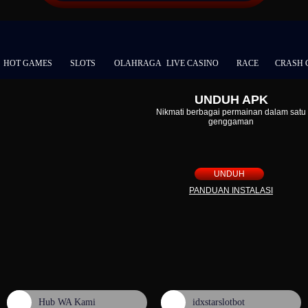
HOT GAMES
SLOTS
OLAHRAGA
LIVE CASINO
RACE
CRASH 
UNDUH APK
Nikmati berbagai permainan dalam satu
genggaman
UNDUH
PANDUAN INSTALASI
Hub WA Kami
idxstarslotbot