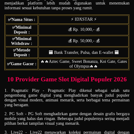
menjadikan platform lebih mudah digunakan untuk menemukan
informasi sesuai kebutuhan tanpa proses yang rumit.
⚡ IDXSTAR ⚡
✅Nama Situs :
✅Minimal
💰 Rp. 10,000,- 💰
Deposit :
✅Minimal
💰 Rp. 50,000,- 💰
Withdraw :
✅Metode
🏧 Bank Transfer, Pulsa, dan E-wallet 🏧
Deposit :
🔥🔥Aztec Game, Sweet Bonanza, Koi Gate, Gates
✅Game Gacor :
of Olympus🔥🔥
10 Provider Game Slot Digital Populer 2026
1. Pragmatic Play - Pragmatic Play dikenal sebagai salah satu
pengembang game digital yang menghadirkan banyak judul populer
dengan visual modern, animasi menarik, serta berbagai tema permainan
yang beragam.
2. PG Soft - PG Soft menghadirkan game dengan desain grafis bergaya
mobile yang halus dan ringan. Beberapa judul populernya sering menjadi
pilihan berkat tampilan visual yang menarik.
3. Live22 - Live22 menawarkan koleksi permainan digital dengan