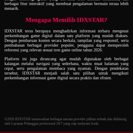
berbagai fitur interaktif yang membuat pengalaman bermain terasa lebih
menarik.
Mengapa Memilih IDXSTAR?
IDXSTAR terus berupaya menghadirkan informasi terbaru mengenai
perkembangan game digital dalam satu platform yang mudah diakses.
Dengan pembaruan konten secara berkala, tampilan yang responsif, serta
pembahasan berbagai provider populer, pengguna dapat memperoleh
referensi yang relevan sesuai tren game online tahun 2026.
Platform ini juga dirancang agar mudah digunakan oleh berbagai
kalangan melalui navigasi yang sederhana, waktu muat halaman yang
cepat, serta pengalaman membaca yang nyaman. Dengan pendekatan
tersebut, IDXSTAR menjadi salah satu pilihan untuk mengikuti
perkembangan informasi game digital secara praktis dan efisien.
©2026 IDXSTAR menawarkan berbagai macam provider pilihan terbaik dan didukung
oleh Layanan Pelanggan profesional 24/7 yang siap melayani Anda.