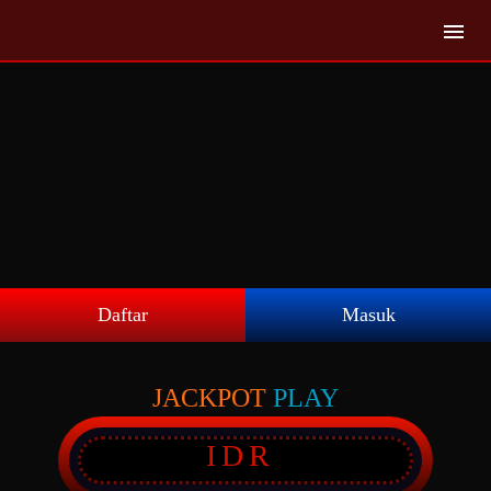
Daftar
Masuk
JACKPOT
PLAY
IDR