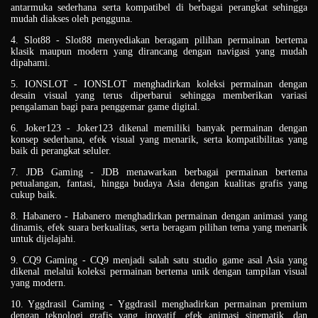
antarmuka sederhana serta kompatibel di berbagai perangkat sehingga
mudah diakses oleh pengguna.
4. Slot88 - Slot88 menyediakan beragam pilihan permainan bertema
klasik maupun modern yang dirancang dengan navigasi yang mudah
dipahami.
5. IONSLOT - IONSLOT menghadirkan koleksi permainan dengan
desain visual yang terus diperbarui sehingga memberikan variasi
pengalaman bagi para penggemar game digital.
6. Joker123 - Joker123 dikenal memiliki banyak permainan dengan
konsep sederhana, efek visual yang menarik, serta kompatibilitas yang
baik di perangkat seluler.
7. JDB Gaming - JDB menawarkan berbagai permainan bertema
petualangan, fantasi, hingga budaya Asia dengan kualitas grafis yang
cukup baik.
8. Habanero - Habanero menghadirkan permainan dengan animasi yang
dinamis, efek suara berkualitas, serta beragam pilihan tema yang menarik
untuk dijelajahi.
9. CQ9 Gaming - CQ9 menjadi salah satu studio game asal Asia yang
dikenal melalui koleksi permainan bertema unik dengan tampilan visual
yang modern.
10. Yggdrasil Gaming - Yggdrasil menghadirkan permainan premium
dengan teknologi grafis yang inovatif, efek animasi sinematik, dan