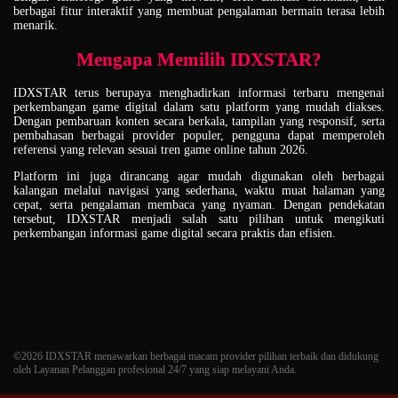
berbagai fitur interaktif yang membuat pengalaman bermain terasa lebih
menarik.
Mengapa Memilih IDXSTAR?
IDXSTAR terus berupaya menghadirkan informasi terbaru mengenai
perkembangan game digital dalam satu platform yang mudah diakses.
Dengan pembaruan konten secara berkala, tampilan yang responsif, serta
pembahasan berbagai provider populer, pengguna dapat memperoleh
referensi yang relevan sesuai tren game online tahun 2026.
Platform ini juga dirancang agar mudah digunakan oleh berbagai
kalangan melalui navigasi yang sederhana, waktu muat halaman yang
cepat, serta pengalaman membaca yang nyaman. Dengan pendekatan
tersebut, IDXSTAR menjadi salah satu pilihan untuk mengikuti
perkembangan informasi game digital secara praktis dan efisien.
©2026 IDXSTAR menawarkan berbagai macam provider pilihan terbaik dan didukung
oleh Layanan Pelanggan profesional 24/7 yang siap melayani Anda.