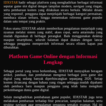
IDXSTAR
hadir sebagai platform yang menghadirkan berbagai informasi
seputar game slot digital dengan tampilan modern, navigasi yang ringan,
serta pembaruan konten yang dilakukan secara berkala. Melalui desain
yang responsif, pengguna dapat menjelajahi berbagai kategori permainan,
membaca ulasan terbaru, hingga menemukan referensi game populer
dalam satu tempat yang praktis.
Fokus utama IDXSTAR adalah memberikan pengalaman menjelajah yang
nyaman melalui sistem yang stabil, akses cepat, serta antarmuka yang
mudah digunakan di berbagai perangkat. Baik menggunakan desktop
maupun smartphone, seluruh halaman dapat diakses dengan lancar
sehingga pengguna memperoleh informasi secara efisien kapan pun
dibutuhkan.
Platform Game Online dengan Informasi
Lengkap
Sebagai portal yang terus berkembang, IDXSTAR menyajikan beragam
artikel, panduan, dan pembahasan mengenai berbagai jenis game slot
digital yang sedang banyak diperbincangkan sepanjang 2026. Setiap
konten dirancang dengan bahasa yang ringan sehingga mudah dipahami
oleh pembaca baru maupun pengguna yang telah lama mengikuti
perkembangan dunia game digital.
Selain menghadirkan pembahasan game populer, IDXSTAR juga terus
melakukan pembaruan terhadap fitur pencarian, tampilan halaman, serta
struktur navigasi agar pengalaman pengguna semakin nyaman. Hal ini