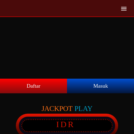
Daftar
Masuk
JACKPOT
PLAY
IDR