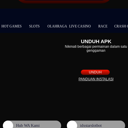
HOT GAMES
SLOTS
OLAHRAGA
LIVE CASINO
RACE
CRASH 
UNDUH APK
Nikmati berbagai permainan dalam satu
genggaman
UNDUH
PANDUAN INSTALASI
Hub WA Kami
idxstarslotbot