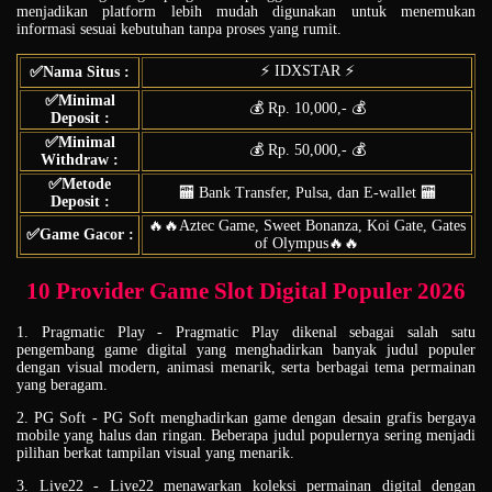
menjadikan platform lebih mudah digunakan untuk menemukan
informasi sesuai kebutuhan tanpa proses yang rumit.
⚡ IDXSTAR ⚡
✅Nama Situs :
✅Minimal
💰 Rp. 10,000,- 💰
Deposit :
✅Minimal
💰 Rp. 50,000,- 💰
Withdraw :
✅Metode
🏧 Bank Transfer, Pulsa, dan E-wallet 🏧
Deposit :
🔥🔥Aztec Game, Sweet Bonanza, Koi Gate, Gates
✅Game Gacor :
of Olympus🔥🔥
10 Provider Game Slot Digital Populer 2026
1. Pragmatic Play - Pragmatic Play dikenal sebagai salah satu
pengembang game digital yang menghadirkan banyak judul populer
dengan visual modern, animasi menarik, serta berbagai tema permainan
yang beragam.
2. PG Soft - PG Soft menghadirkan game dengan desain grafis bergaya
mobile yang halus dan ringan. Beberapa judul populernya sering menjadi
pilihan berkat tampilan visual yang menarik.
3. Live22 - Live22 menawarkan koleksi permainan digital dengan