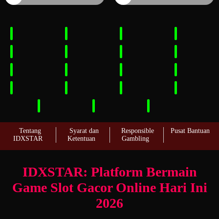
Tentang
Syarat dan
Responsible
Pusat Bantuan
IDXSTAR
Ketentuan
Gambling
IDXSTAR: Platform Bermain
Game Slot Gacor Online Hari Ini
2026