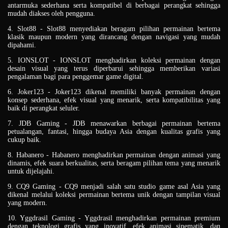
antarmuka sederhana serta kompatibel di berbagai perangkat sehingga
mudah diakses oleh pengguna.
4. Slot88 - Slot88 menyediakan beragam pilihan permainan bertema
klasik maupun modern yang dirancang dengan navigasi yang mudah
dipahami.
5. IONSLOT - IONSLOT menghadirkan koleksi permainan dengan
desain visual yang terus diperbarui sehingga memberikan variasi
pengalaman bagi para penggemar game digital.
6. Joker123 - Joker123 dikenal memiliki banyak permainan dengan
konsep sederhana, efek visual yang menarik, serta kompatibilitas yang
baik di perangkat seluler.
7. JDB Gaming - JDB menawarkan berbagai permainan bertema
petualangan, fantasi, hingga budaya Asia dengan kualitas grafis yang
cukup baik.
8. Habanero - Habanero menghadirkan permainan dengan animasi yang
dinamis, efek suara berkualitas, serta beragam pilihan tema yang menarik
untuk dijelajahi.
9. CQ9 Gaming - CQ9 menjadi salah satu studio game asal Asia yang
dikenal melalui koleksi permainan bertema unik dengan tampilan visual
yang modern.
10. Yggdrasil Gaming - Yggdrasil menghadirkan permainan premium
dengan teknologi grafis yang inovatif, efek animasi sinematik, dan